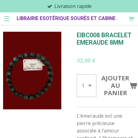
Livraison rapide
Passer
au
LIBRAIRIE ESOTÉRIQUE SOURÈS ET CABINET DE PARASPYCHOLOGIE
contenu
principal
EIBC008 BRACELET
EMERAUDE 8MM
32,00 €
AJOUTER
AU
PANIER
L’émeraude est une
pierre précieuse
associée à l’amour