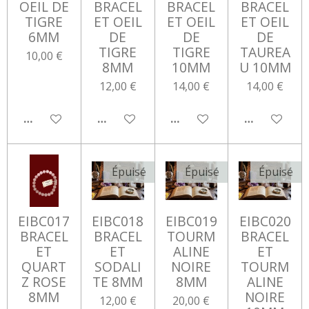
OEIL DE
BRACEL
BRACEL
BRACEL
TIGRE
ET OEIL
ET OEIL
ET OEIL
6MM
DE
DE
DE
TIGRE
TIGRE
TAUREA
10,00 €
8MM
10MM
U 10MM
12,00 €
14,00 €
14,00 €
M'AVERTIR SI DISPONIBLE
AJOUTER AU PANIER
AJOUTER AU PANIER
AJOUTER AU
Épuisé
Épuisé
Épuisé
EIBC017
EIBC018
EIBC019
EIBC020
BRACEL
BRACEL
TOURM
BRACEL
ET
ET
ALINE
ET
QUART
SODALI
NOIRE
TOURM
Z ROSE
TE 8MM
8MM
ALINE
8MM
NOIRE
12,00 €
20,00 €