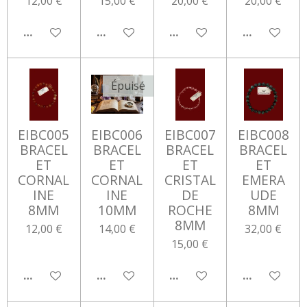
12,00 €
15,00 €
20,00 €
20,00 €
M'AVERTIR SI DISPONIBLE
AJOUTER AU PANIER
AJOUTER AU PANIER
AJOUTER AU
Épuisé
EIBC005
EIBC006
EIBC007
EIBC008
BRACEL
BRACEL
BRACEL
BRACEL
ET
ET
ET
ET
CORNAL
CORNAL
CRISTAL
EMERA
INE
INE
DE
UDE
8MM
10MM
ROCHE
8MM
8MM
12,00 €
14,00 €
32,00 €
15,00 €
AJOUTER AU PANIER
M'AVERTIR SI DISPONIBLE
AJOUTER AU PANIER
AJOUTER AU