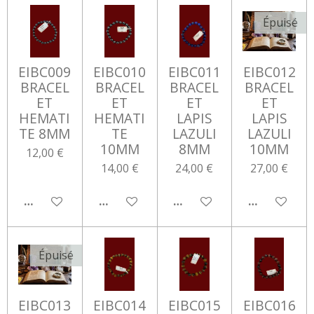
Épuisé
EIBC009
EIBC010
EIBC011
EIBC012
BRACEL
BRACEL
BRACEL
BRACEL
ET
ET
ET
ET
HEMATI
HEMATI
LAPIS
LAPIS
TE 8MM
TE
LAZULI
LAZULI
10MM
8MM
10MM
12,00 €
14,00 €
24,00 €
27,00 €
AJOUTER AU PANIER
AJOUTER AU PANIER
AJOUTER AU PANIER
M'AVERTIR 
Épuisé
EIBC013
EIBC014
EIBC015
EIBC016