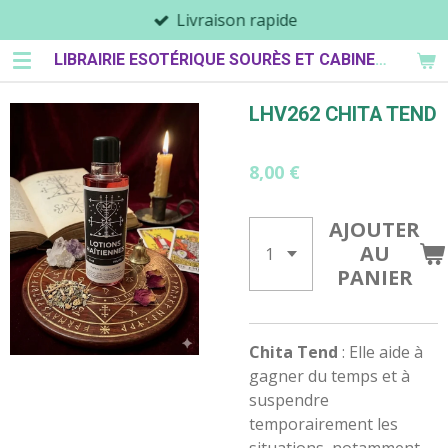
Livraison rapide
Passer
au
LIBRAIRIE ESOTÉRIQUE SOURÈS ET CABINET DE PARASPYCHOLOGIE
contenu
principal
LHV262 CHITA TEND
8,00 €
AJOUTER
AU
PANIER
Chita Tend
: Elle aide à
gagner du temps et à
suspendre
temporairement les