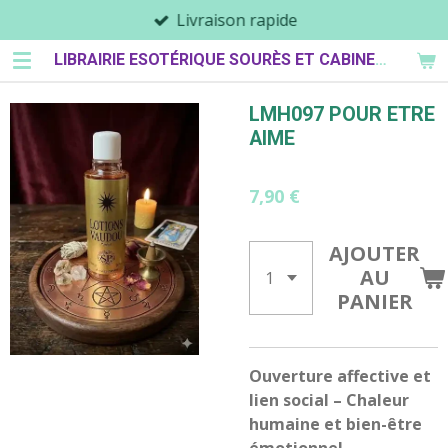
Livraison rapide
Passer
au
LIBRAIRIE ESOTÉRIQUE SOURÈS ET CABINET DE PARASPYCHOLOGIE
contenu
principal
LMH097 POUR ETRE
AIME
7,90 €
AJOUTER
AU
PANIER
Ouverture affective et
lien social – Chaleur
humaine et bien-être