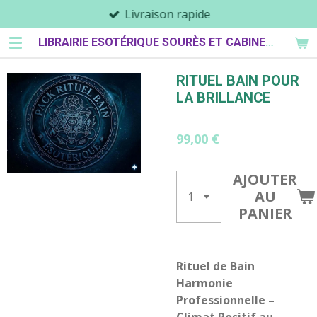
Livraison rapide
Passer
au
LIBRAIRIE ESOTÉRIQUE SOURÈS ET CABINET DE PARASPYCHOLOGIE
contenu
principal
RITUEL BAIN POUR
LA BRILLANCE
99,00 €
AJOUTER
AU
PANIER
Rituel de Bain
Harmonie
Professionnelle –