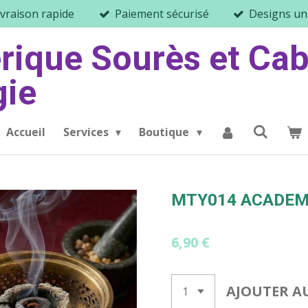
ivraison rapide
Paiement sécurisé
Designs un
érique Sourès et Cab
gie
Accueil
Services
Boutique
MTY014 ACADEM
6,90 €
AJOUTER A