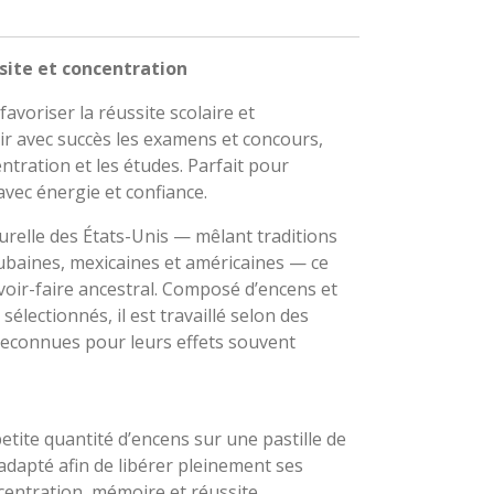
site et concentration
avoriser la réussite scolaire et
sir avec succès les examens et concours,
ntration et les études. Parfait pour
avec énergie et confiance.
turelle des États-Unis — mêlant traditions
cubaines, mexicaines et américaines — ce
oir-faire ancestral. Composé d’encens et
lectionnés, il est travaillé selon des
reconnues pour leurs effets souvent
etite quantité d’encens sur une pastille de
dapté afin de libérer pleinement ses
centration, mémoire et réussite.