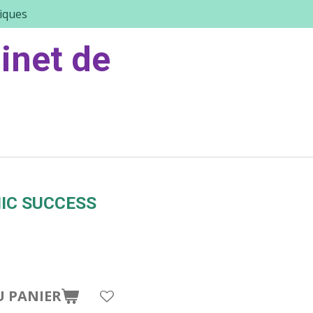
iques
inet de
IC SUCCESS
U PANIER